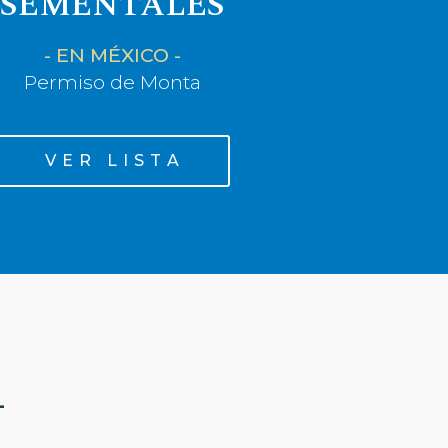
SEMENTALES
- EN MÉXICO -
Permiso de Monta
V E R L I S T A
-