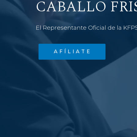
CABALLO FRI
El Representante Oficial de la KFP
A F Í L I A T E