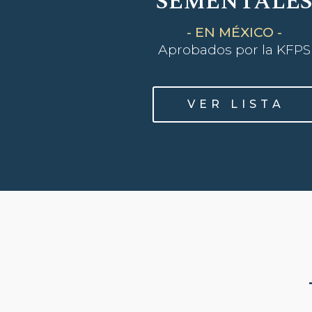
SEMENTALE
- EN MÉXICO -
Aprobados por la KFPS
V E R L I S T A