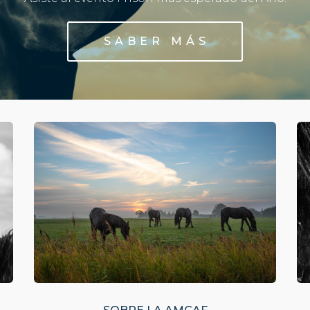
S A B E R M Á S