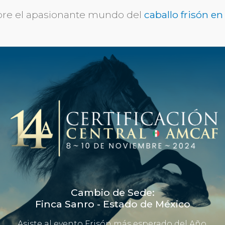
re el apasionante mundo del
caballo frisón e
Cambio de Sede:
Finca Sanro - Estado de México
Asiste al evento Frisón más esperado del Año.