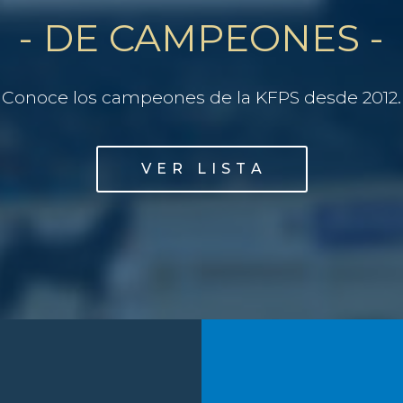
- DE CAMPEONES -
Conoce los campeones de la KFPS desde 2012.
V E R L I S T A